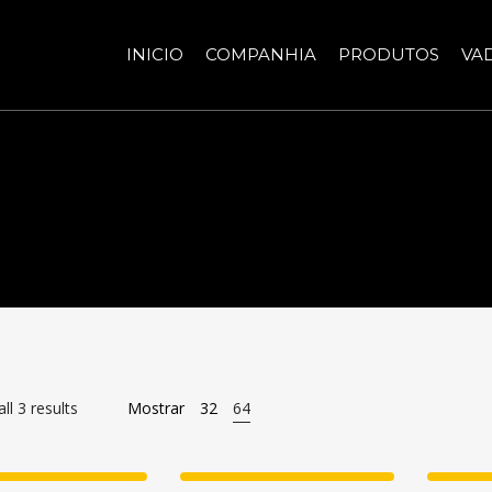
INICIO
COMPANHIA
PRODUTOS
VA
ll 3 results
Mostrar
32
64