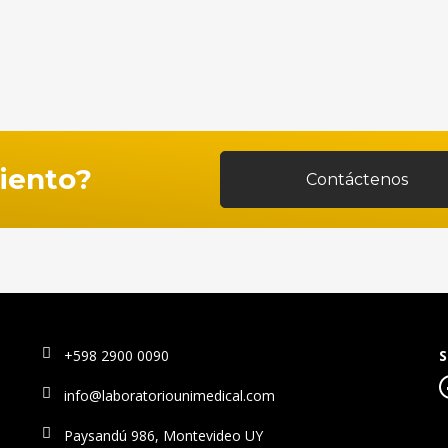
Ver todos nuestros productos
iento?
Contáctenos
+598 2900 0090
S
info@laboratoriounimedical.com
Paysandú 986, Montevideo UY