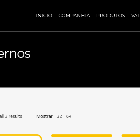
INICIO
COMPANHIA
PRODUTOS
VA
ternos
ll 3 results
Mostrar
32
64