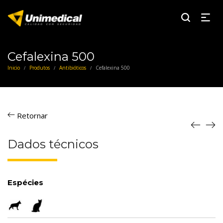
Cefalexina 500
Inicio
Produtos
Antibióticos
Cefalexina 500
/
/
/
Retornar
Dados técnicos
Espécies